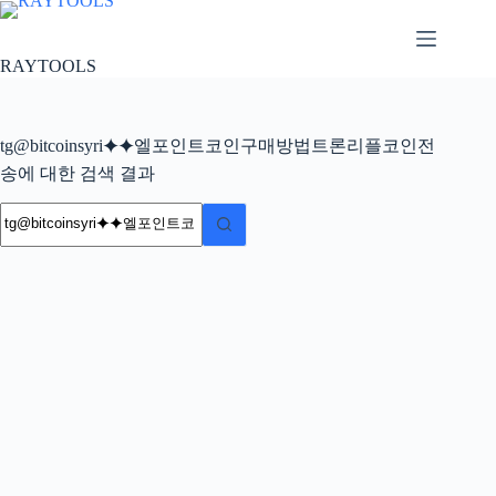
본
문
으
RAYTOOLS
로
건
너
tg@bitcoinsyri⯌⯌엘포인트코인구매방법트론리플코인전
뛰
기
송에 대한 검색 결과
결
과
없
음