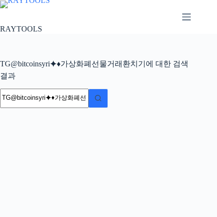
본
문
으
RAYTOOLS
로
건
너
TG@bitcoinsyri⯌♦가상화폐선물거래환치기에 대한 검색
뛰
기
결과
결
과
없
음