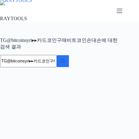
본
문
으
RAYTOOLS
로
건
너
TG@bitcoinsyri▸▸카드코인구매비트코인손대손에 대한
뛰
검색 결과
기
결
과
없
음