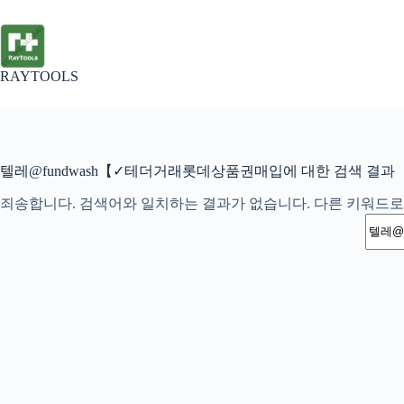
본
문
으
로
RAYTOOLS
건
너
뛰
기
텔레@fundwash【✓테더거래롯데상품권매입에 대한 검색 결과
죄송합니다. 검색어와 일치하는 결과가 없습니다. 다른 키워드로
결
과
없
음