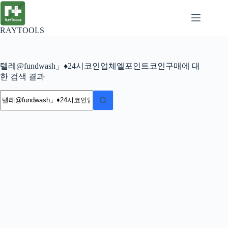
본
문
으
RAYTOOLS
로
건
너
텔레@fundwash」♦24시코인업체엘포인트코인구매에 대
뛰
한 검색 결과
기
결
과
없
음