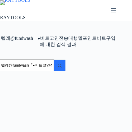
본
문
으
RAYTOOLS
로
건
너
텔레@fundwash「▸비트코인전송대행엘포인트비트구입
뛰
에 대한 검색 결과
기
결
과
없
음