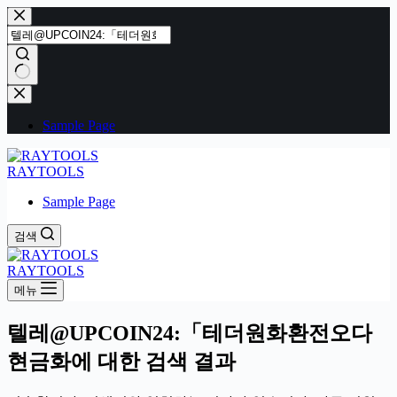
본
문
으
로
건
결
너
과
Sample Page
뛰
없
기
음
RAYTOOLS
Sample Page
검색
RAYTOOLS
메뉴
텔레@UPCOIN24:「테더원화환전오다
현금화에 대한 검색 결과