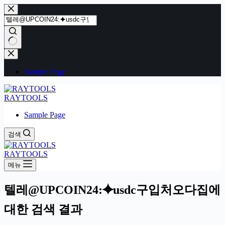
본
문
으
로
건
결
너
과
Sample Page
뛰
없
기
음
RAYTOOLS
Sample Page
검색
RAYTOOLS
메뉴
텔레@UPCOIN24:⯌usdc구입처오다집에
대한 검색 결과