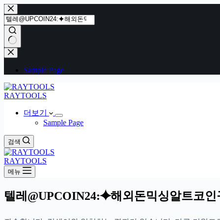
본
문
으
로
건
결
너
과
Sample Page
뛰
없
기
음
RAYTOOLS
더보기
Sample Page
검색
RAYTOOLS
메뉴
텔레@UPCOIN24:⯌해외돈믹싱알트코인