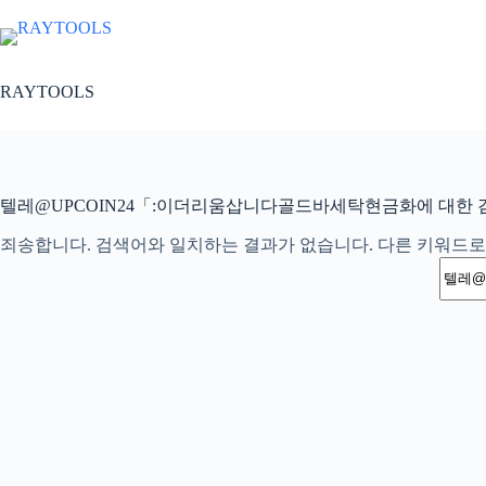
본
문
으
로
RAYTOOLS
건
너
뛰
기
텔레@UPCOIN24「:이더리움삽니다골드바세탁현금화에 대한 
죄송합니다. 검색어와 일치하는 결과가 없습니다. 다른 키워드로
결
과
없
음