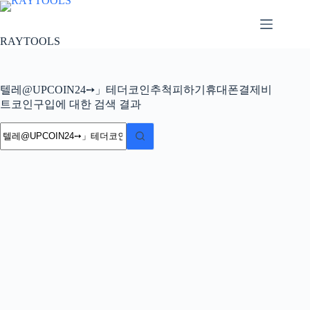
본
문
으
RAYTOOLS
로
건
너
텔레@UPCOIN24➙」테더코인추척피하기휴대폰결제비
뛰
트코인구입에 대한 검색 결과
기
결
과
없
음