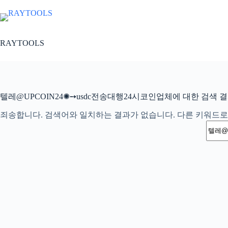
본
문
으
로
RAYTOOLS
건
너
뛰
기
텔레@UPCOIN24✺➙usdc전송대행24시코인업체에 대한 검색 
죄송합니다. 검색어와 일치하는 결과가 없습니다. 다른 키워드로
결
과
없
음