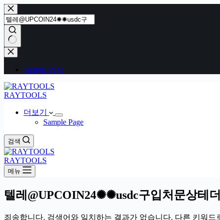
본
문
으
로
건
결
너
과
Sample Page
뛰
없
기
음
RAYTOOLS
더보기
Sample Page
검색
RAYTOOLS
메뉴
텔레@UPCOIN24✺✺usdc구입처문상테
죄송합니다. 검색어와 일치하는 결과가 없습니다. 다른 키워드로