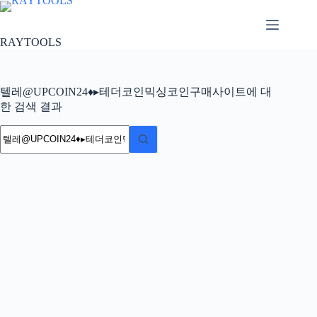
본
문
으
RAYTOOLS
로
건
너
텔레@UPCOIN24♦▸테더코인믹싱코인구매사이트에 대
뛰
한 검색 결과
기
결
과
없
음