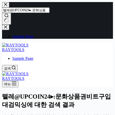
본
문
으
로
건
결
너
과
Sample Page
뛰
없
기
음
RAYTOOLS
Sample Page
검색
RAYTOOLS
메뉴
텔레@UPCOIN24▸:문화상품권비트구입
대검믹싱에 대한 검색 결과