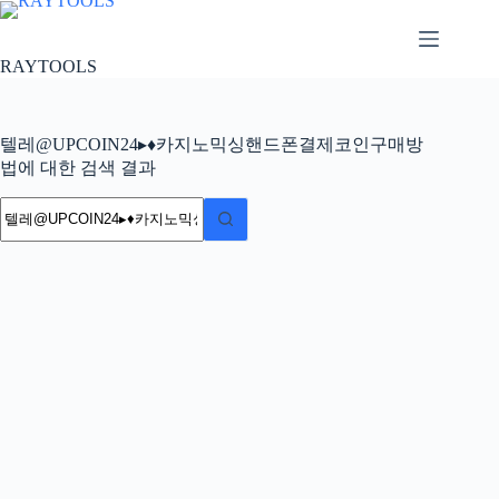
본
문
으
RAYTOOLS
로
건
너
텔레@UPCOIN24▸♦카지노믹싱핸드폰결제코인구매방
뛰
법에 대한 검색 결과
기
결
과
없
음