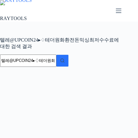
본
문
으
RAYTOOLS
로
건
너
텔레@UPCOIN24▸♢테더원화환전돈믹싱최저수수료에
뛰
대한 검색 결과
기
결
과
없
음