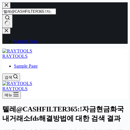
본
문
으
로
건
결
너
과
Sample Page
뛰
없
기
음
RAYTOOLS
Sample Page
검색
RAYTOOLS
메뉴
텔레@CASHFILTER365:ǃ자금현금화국
내거래소fds해결방법에 대한 검색 결과