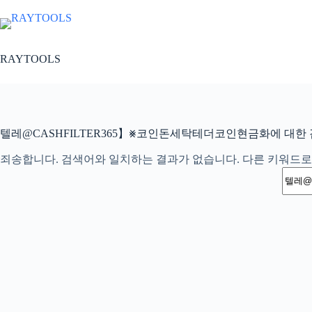
본
문
으
로
RAYTOOLS
건
너
뛰
기
텔레@CASHFILTER365】⨳코인돈세탁테더코인현금화에 대한 
죄송합니다. 검색어와 일치하는 결과가 없습니다. 다른 키워드로
결
과
없
음