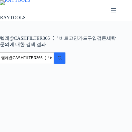
본
문
으
RAYTOOLS
로
건
너
텔레@CASHFILTER365【「비트코인카드구입검돈세탁
뛰
문의에 대한 검색 결과
기
결
과
없
음