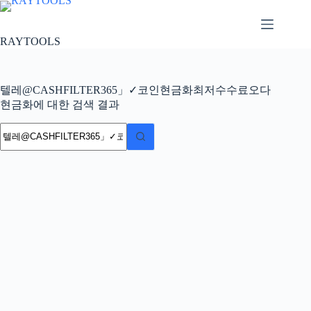
본
문
으
RAYTOOLS
로
건
너
텔레@CASHFILTER365」✓코인현금화최저수수료오다
뛰
현금화에 대한 검색 결과
기
결
과
없
음