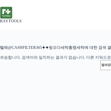
본
문
으
로
RAYTOOLS
건
너
뛰
기
텔레@CASHFILTER365⯌⯌핑오다세탁횡령세탁에 대한 검색 
죄송합니다. 검색어와 일치하는 결과가 없습니다. 다른 키워드로
결
과
없
음