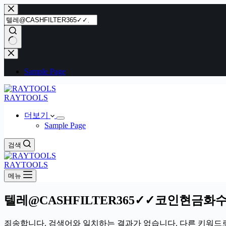
본
문
으
로
건
결
너
과
Sample Page
뛰
없
기
음
RAYTOOLS
더보기
Sample Page
검색
RAYTOOLS
메뉴
텔레@CASHFILTER365✓✓코인현금
죄송합니다. 검색어와 일치하는 결과가 없습니다. 다른 키워드로