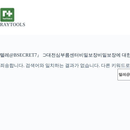
본
문
으
로
RAYTOOLS
건
너
뛰
기
텔레@BSECRET7』 ⊃대전심부름센터비밀보장비밀보장에 대한
죄송합니다. 검색어와 일치하는 결과가 없습니다. 다른 키워드로
결
과
없
음