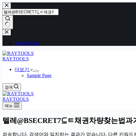
본
문
으
로
건
결
너
과
Sample Page
뛰
없
기
음
RAYTOOLS
더보기
Sample Page
검색
RAYTOOLS
메뉴
텔레@BSECRET7⊆ㅌ채권차량찾는법과
죄송합니다. 검색어와 일치하는 결과가 없습니다. 다른 키워드로