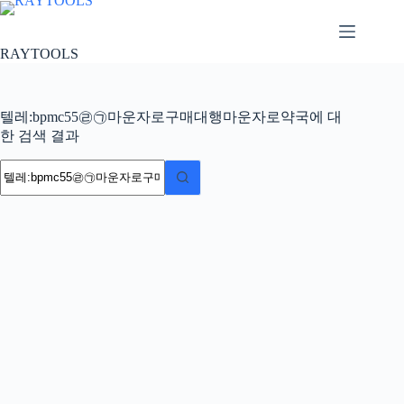
본
문
으
RAYTOOLS
로
건
너
텔레:bpmc55㉣㉠마운자로구매대행마운자로약국에 대
뛰
한 검색 결과
기
결
과
없
음