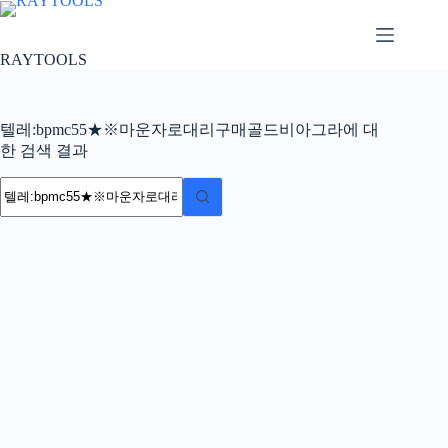
본
문
으
RAYTOOLS
로
건
너
텔레:bpmc55★※마운자로대리구매골드비아그라에 대
뛰
한 검색 결과
기
결
과
없
음