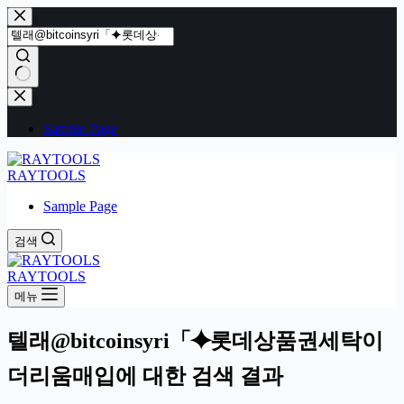
본
문
으
로
건
결
너
과
Sample Page
뛰
없
기
음
RAYTOOLS
Sample Page
검색
RAYTOOLS
메뉴
텔래@bitcoinsyri「⯌롯데상품권세탁이
더리움매입에 대한 검색 결과