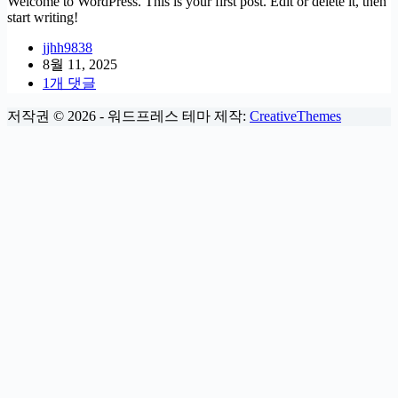
Welcome to WordPress. This is your first post. Edit or delete it, then
start writing!
jjhh9838
8월 11, 2025
1개 댓글
저작권 © 2026 - 워드프레스 테마 제작:
CreativeThemes