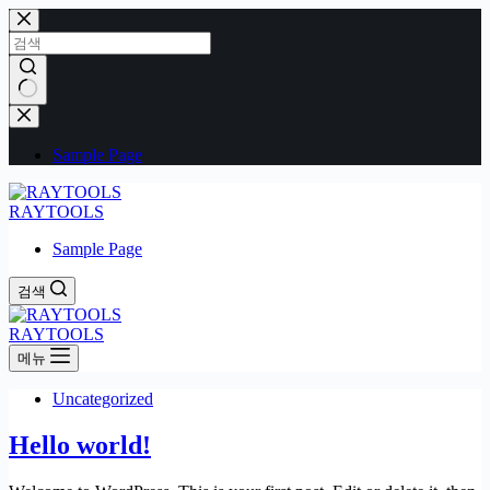
본
문
으
로
건
결
너
과
Sample Page
뛰
없
기
음
RAYTOOLS
Sample Page
검색
RAYTOOLS
메뉴
Uncategorized
Hello world!